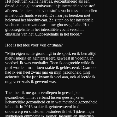
Het heeft tien kleine haartjes, gecombineerd als een
draad, die je glucoseniveaus uit je interstitiële vloeistof
aflezen. Je interstitiële vloeistof is vocht tussen de cellen
in het onderhuids weefsel. De haartjes bereiken niet
helemaal het bloedniveau. Ze zitten op het interstitiële
vocht en meten van daaruit uw glucosegehalte. Het
glucosegehalte in het interstitiële vocht verschilt
enigszins van het glucosegehalte in het bloed.”
Hoe is het idee voor Veri ontstaan?
“Mijn eigen achtergrond ligt in de sport, en ik ben altijd
nieuwsgierig en geïnteresseerd geweest in voeding en
voedsel. Ik was voetballer. Toen ik opgroeide wilde ik
prof worden, maar toen raakte ik geblesseerd. Daardoor
had ik een heel zwaar jaar en mijn gezondheid ging
achteruit. In dat jaar kwam ik veel aan, ook al leefde ik
ongeveer zoals ik gewend was.
Toen ben ik me gaan verdiepen in geestelijke
gezondheid, in het verband tussen geestelijke en
lichamelijke gezondheid en in wat metabole gezondheid
inhoudt. In 2013 raakte ik geïnteresseerd in dit
onderwerp en sindsdien bestudeer ik het. Tijdens mijn
studiejaren ontmoette ik Verneri Jäämuru en sindsdien