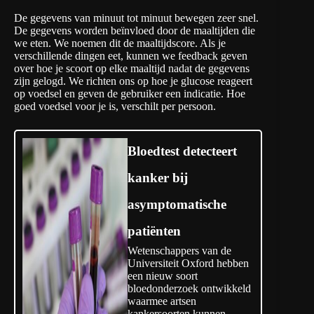
De gegevens van minuut tot minuut bewegen zeer snel.
De gegevens worden beïnvloed door de maaltijden die
we eten. We noemen dit de maaltijdscore. Als je
verschillende dingen eet, kunnen we feedback geven
over hoe je scoort op elke maaltijd nadat de gegevens
zijn gelogd. We richten ons op hoe je glucose reageert
op voedsel en geven de gebruiker een indicatie. Hoe
goed voedsel voor je is, verschilt per persoon.
Bloedtest detecteert
kanker bij
asymptomatische
patiënten
Wetenschappers van de
Universiteit Oxford hebben
een nieuw soort
bloedonderzoek ontwikkeld
waarmee artsen
kankersoorten kunnen