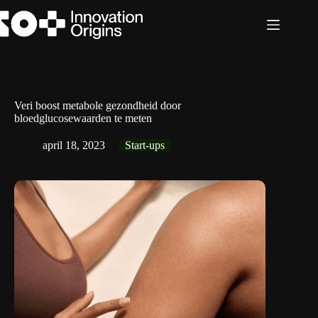
Ga
naar
de
inhoud
Veri boost metabole gezondheid door
bloedglucosewaarden te meten
april 18, 2023
Start-ups