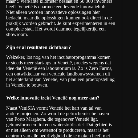
maar 5 vierkante kilometer beslaat en 50.000 inwoners
heeft. Venetië is daarmee een levende innovatiehub.
Niet alleen worden innovatieve oplossingen hier
bedacht, maar die oplossingen kunnen ook direct in de
praktijk worden gebracht. Je kunt experimenteren in een
complete stad. Het wordt daarmee tegelijkertijd een
showroom.
Zijn er al resultaten zichtbaar?
Welzeker, los nog van het incubatorprogamma komen
er steeds meer start-ups in Venetië, precies wegens dat
idee dat Venetië een laboratorium is. Zo is
Zero Farms
,
een ontwikkelaar van verticale landbouwsystemen uit
het achterland van Venetië, van plan een proefopstelling
in Venetië te bouwen.
Welke innovatie trekt Venetië nog meer aan?
Naast VeniSIA vormt Venetië het hart van tal van
andere projecten. Zo wordt de petrochemische haven
van Porto Marghera, die tegenover Venetië ligt,
getransformeerd tot een waterstofdistrict. Dat gebied is
er niet alleen om waterstof te produceren, maar is het
centrum van alle bedrijvigheid die te maken heeft met