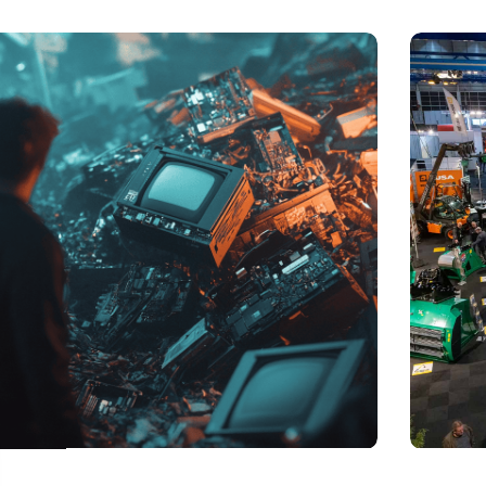
elheid elektronisch afval dreigt te exploderen door AI-
Vakbeurs R
utie
legt accent