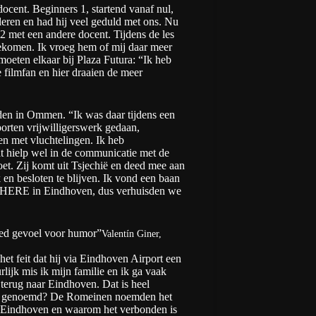
cent. Beginners 1, startend vanaf nul,
leren en had hij veel geduld met ons. Nu
 2 met een andere docent. Tijdens de les
gekomen. Ik vroeg hem of mij daar meer
moeten elkaar bij Plaza Futura: “Ik heb
 filmfan en hier draaien de meer
leden in Ommen. “Ik was daar tijdens een
orten vrijwilligerswerk gedaan,
ten met vluchtelingen. Ik heb
at hielp wel in de communicatie met de
oet. Zij komt uit Tsjechië en deed mee aan
en besloten te blijven. Ik vond een baan
ij HERE in Eindhoven, dus verhuisden we
oed gevoel voor humor”
Valentín Giner,
t feit dat hij via Eindhoven Airport een
lijk mis ik mijn familie en ik ga vaak
terug naar Eindhoven. Dat is heel
ordt genoemd? De Romeinen noemden het
 Eindhoven en waarom het verbonden is