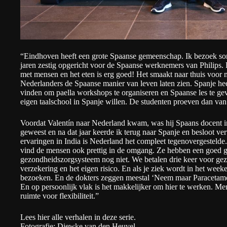
“Eindhoven heeft een grote Spaanse gemeenschap. Ik bezoek som
jaren zestig opgericht voor de Spaanse werknemers van Philips. E
met mensen en het eten is erg goed! Het smaakt naar thuis voor m
Nederlanders de Spaanse manier van leven laten zien. Spanje heef
vinden om paella workshops te organiseren en Spaanse les te gev
eigen taalschool in Spanje willen. De studenten proeven dan van
Voordat Valentín naar Nederland kwam, was hij Spaans docent in 
geweest en na dat jaar keerde ik terug naar Spanje en besloot v
ervaringen in India is Nederland het compleet tegenovergestelde.
vind de mensen ook prettig in de omgang. Ze hebben een goed ge
gezondheidszorgsysteem nog niet. We betalen drie keer voor gezo
verzekering en het eigen risico. En als je ziek wordt in het week
bezoeken. En de dokters zeggen meestal ‘Neem maar Paracetamol’
En op persoonlijk vlak is het makkelijker om hier te werken. Me
ruimte voor flexibiliteit.”
Lees
hier
alle verhalen in deze serie.
Fotografie: Diewke van den Heuvel