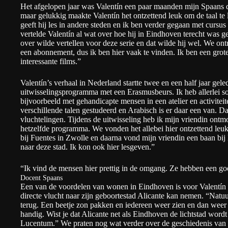
Het afgelopen jaar was Valentín een paar maanden mijn Spaans do
maar gelukkig maakte Valentín het ontzettend leuk om de taal te 
geeft hij les in andere steden en ik ben verder gegaan met cursus
vertelde Valentín al wat over hoe hij in Eindhoven terecht was 
over wilde vertellen voor deze serie en dat wilde hij wel. We ont
een abonnement, dus ik ben hier vaak te vinden. Ik ben een grote
interessante films.”
Valentín’s verhaal in Nederland startte twee en een half jaar ge
uitwisselingsprogramma met een Erasmusbeurs. Ik heb allerlei so
bijvoorbeeld met gehandicapte mensen in een atelier en activitei
verschillende talen gestudeerd en Arabisch is er daar een van. D
vluchtelingen. Tijdens de uitwisseling heb ik mijn vriendin ontm
hetzelfde programma. We vonden het allebei hier ontzettend leuk 
bij Fuentes in Zwolle en daarna vond mijn vriendin een baan b
naar deze stad. Ik kon ook hier lesgeven.”
“Ik vind de mensen hier prettig in de omgang. Ze hebben een g
Docent Spaans
Een van de voordelen van wonen in Eindhoven is voor Valentín he
directe vlucht naar zijn geboortestad Alicante kan nemen. “Natuur
terug. Een beetje zon pakken en iedereen weer zien en dan weer 
handig. Wist je dat Alicante net als Eindhoven de lichtstad w
Lucentum.” We praten nog wat verder over de geschiedenis van