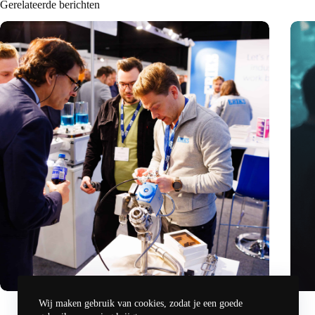
Gerelateerde berichten
Precisiebeurs: clubhuis, reünie, netwerklocatie, masterclass
Hoeve
Wij maken gebruik van cookies, zodat je een goede
en plek voor verwondering
revol