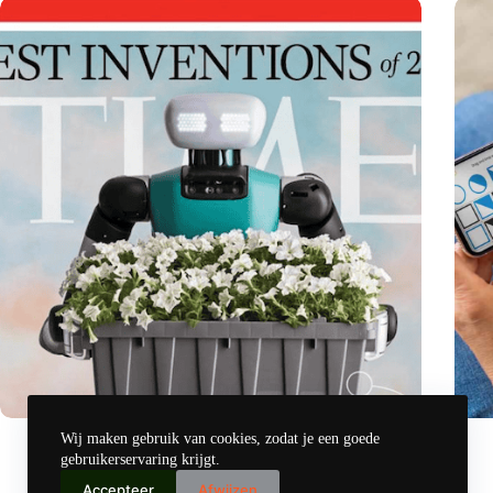
Medische innovator Onward Medical onderscheiden in
Canad
Wij maken gebruik van cookies, zodat je een goede
TIME’s Best Inventions of 2024
nieuw
gebruikerservaring krijgt.
okt 31, 2024
Accepteer
Afwijzen