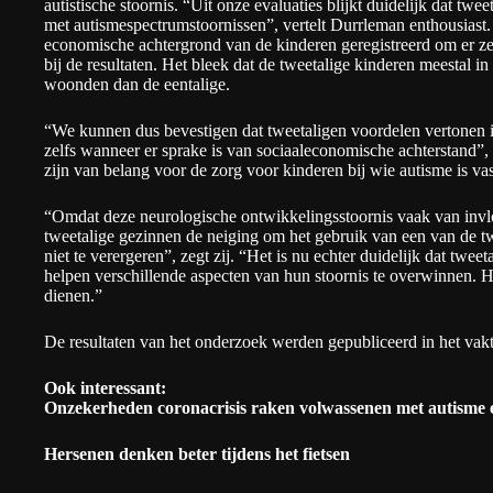
autistische stoornis. “Uit onze evaluaties blijkt duidelijk dat twe
met autismespectrumstoornissen”, vertelt Durrleman enthousiast. 
economische achtergrond van de kinderen geregistreerd om er zek
bij de resultaten. Het bleek dat de tweetalige kinderen meestal 
woonden dan de eentalige.
“We kunnen dus bevestigen dat tweetaligen voordelen vertonen i
zelfs wanneer er sprake is van sociaaleconomische achterstand”
zijn van belang voor de zorg voor kinderen bij wie autisme is va
“Omdat deze neurologische ontwikkelingsstoornis vaak van invl
tweetalige gezinnen de neiging om het gebruik van een van de tw
niet te verergeren”, zegt zij. “Het is nu echter duidelijk dat twe
helpen verschillende aspecten van hun stoornis te overwinnen. He
dienen.”
De resultaten van het onderzoek werden gepubliceerd in het vakt
Ook interessant:
Onzekerheden coronacrisis raken volwassenen met autisme 
Hersenen denken beter tijdens het fietsen