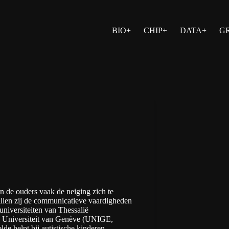
BIO+
CHIP+
DATA+
G
n de ouders vaak de neiging zich te
illen zij de communicatieve vaardigheden
universiteiten van
Thessalië
e
Universiteit van Genève
(UNIGE,
de helpt bij autistische kinderen.