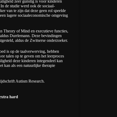
etaligheid zeer gunstig is voor kinderen
In de studie werd ook de sociaal-
er van te zijn dat deze geen rol speelde
in een lagere sociaaleconomische omgeving
n Theory of Mind en executieve functies,
, aldus Durrlemann. Deze bevindingen
stgesteld, aldus de Zwitserse onderzoeker.
oed is op de taalverwerving, hebben
ee talen op te geven om het leerproces
etaligheid deze kinderen integendeel kan
t kan als een natuurlijke therapie
ijdschrift
Autism Research
.
extra hard