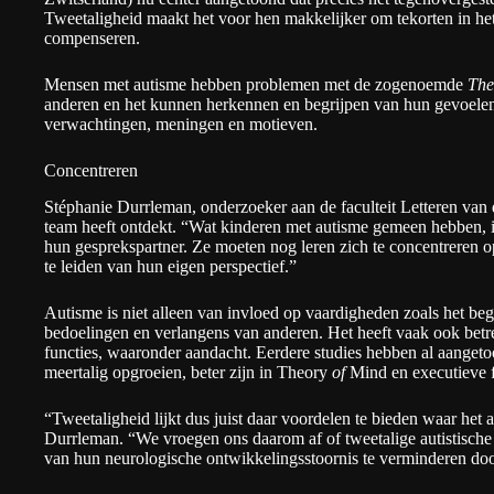
Tweetaligheid maakt het voor hen makkelijker om tekorten in he
compenseren.
Mensen met autisme hebben problemen met de zogenoemde
The
anderen en het kunnen herkennen en begrijpen van hun gevoelen
verwachtingen, meningen en motieven.
Concentreren
Stéphanie Durrleman, onderzoeker aan de faculteit Letteren van de
team heeft ontdekt. “Wat kinderen met autisme gemeen hebben, is 
hun gesprekspartner. Ze moeten nog leren zich te concentreren o
te leiden van hun eigen perspectief.”
Autisme is niet alleen van invloed op vaardigheden zoals het beg
bedoelingen en verlangens van anderen. Het heeft vaak ook bet
functies, waaronder aandacht. Eerdere studies hebben al aangeto
meertalig opgroeien, beter zijn in Theory
of
Mind en executieve f
“Tweetaligheid lijkt dus juist daar voordelen te bieden waar het a
Durrleman. “We vroegen ons daarom af of tweetalige autistische
van hun neurologische ontwikkelingsstoornis te verminderen door