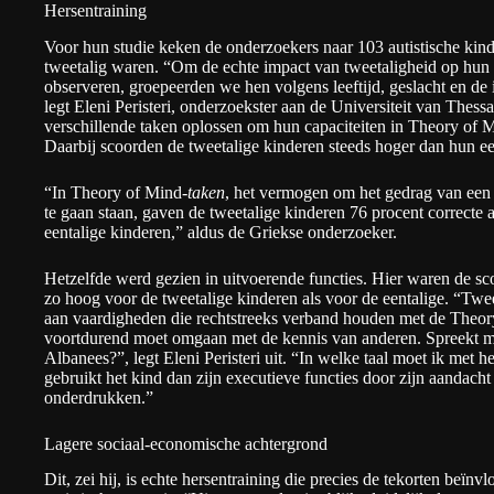
Hersentraining
Voor hun studie keken de onderzoekers naar 103 autistische kinde
tweetalig waren. “Om de echte impact van tweetaligheid op hun
observeren, groepeerden we hen volgens leeftijd, geslacht en de in
legt Eleni Peristeri, onderzoekster aan de Universiteit van Thess
verschillende taken oplossen om hun capaciteiten in Theory of M
Daarbij scoorden de tweetalige kinderen steeds hoger dan hun een
“In Theory of Mind
-taken
, het vermogen om het gedrag van een 
te gaan staan, gaven de tweetalige kinderen 76 procent correcte
eentalige kinderen,” aldus de Griekse onderzoeker.
Hetzelfde werd gezien in uitvoerende functies. Hier waren de s
zo hoog voor de tweetalige kinderen als voor de eentalige. “Tweet
aan vaardigheden die rechtstreeks verband houden met de Theory
voortdurend moet omgaan met de kennis van anderen. Spreekt mi
Albanees?”, legt Eleni Peristeri uit. “In welke taal moet ik met 
gebruikt het kind dan zijn executieve functies door zijn aandacht 
onderdrukken.”
Lagere sociaal-economische achtergrond
Dit, zei hij, is echte hersentraining die precies de tekorten beïn