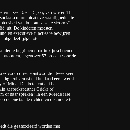
ren tussen 6 en 15 jaar, van wie er 43
 sociaal-communicatieve vaardigheden te
tensiteit van hun autistische stoornis”,
alië, uit. De kinderen moesten
ind en executieve functies te bewijzen.
talige leeftijdgenoten.
ander te begrijpen door in zijn schoenen
 antwoorden, tegenover 57 procent voor de
cores voor correcte antwoorden twee keer
aligheid vereist dat het kind eerst werkt
 of Mind. Dat betekent dat het
jn gesprekspartner Grieks of
hem of haar spreken? In een tweede fase
op de ene taal te richten en de andere te
vloedt die geassocieerd worden met