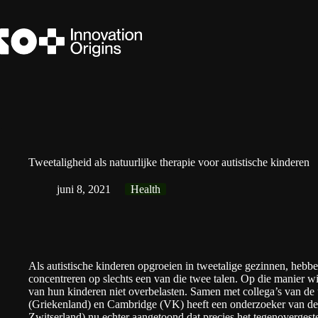
Ga
naar
de
inhoud
Tweetaligheid als natuurlijke therapie voor autistische kinderen
juni 8, 2021
Health
Als autistische kinderen opgroeien in tweetalige gezinnen, hebbe
concentreren op slechts een van die twee talen. Op die manier w
van hun kinderen niet overbelasten. Samen met collega’s van de 
(Griekenland) en
Cambridge
(VK) heeft een onderzoeker van d
Zwitserland) nu echter aangetoond dat precies het tegenovergestel