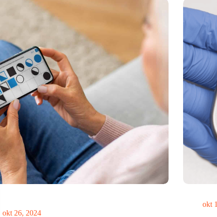
ees MoCA Cognition breidt uit naar de EU met
Gedachten 
e innovatiehub in Nederland
okt 
okt 26, 2024