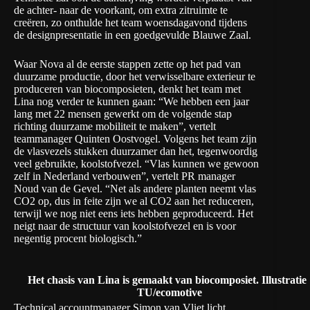
de achter- naar de voorkant, om extra zitruimte te
creëren, zo onthulde het team woensdagavond tijdens
de designpresentatie in een goedgevulde Blauwe Zaal.
Waar Nova al de eerste stappen zette op het pad van
duurzame productie, door het verwisselbare exterieur te
produceren van biocomposieten, denkt het team met
Lina nog verder te kunnen gaan: “We hebben een jaar
lang met 22 mensen gewerkt om de volgende stap
richting duurzame mobiliteit te maken”, vertelt
teammanager Quinten Oostvogel. Volgens het team zijn
de vlasvezels stukken duurzamer dan het, tegenwoordig
veel gebruikte, koolstofvezel. “Vlas kunnen we gewoon
zelf in Nederland verbouwen”, vertelt PR manager
Noud van de Gevel. “Net als andere planten neemt vlas
CO2 op, dus in feite zijn we al CO2 aan het reduceren,
terwijl we nog niet eens iets hebben geproduceerd. Het
neigt naar de structuur van koolstofvezel en is voor
negentig procent biologisch.”
Het chasis van Lina is gemaakt van biocomposiet. Illustratie 
TU/ecomotive
Technical accountmanager Simon van Vliet licht