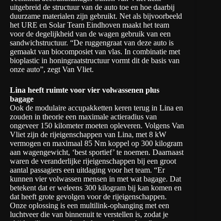
uitgebreid de structuur van de auto toe en hoe daarbij
duurzame materialen zijn gebruikt. Net als bijvoorbeeld
het URE en Solar Team Eindhoven maakt het team
voor de degelijkheid van de wagen gebruik van een
sandwichstructuur. “De ruggengraat van deze auto is
gemaakt van biocomposiet van vlas. In combinatie met
bioplastic in honingraatstructuur vormt dit de basis van
onze auto”, zegt Van Vliet.
Lina heeft ruimte voor vier volwassenen plus
bagage
Ook de modulaire accupakketten keren terug in Lina en
zouden in theorie een maximale actieradius van
ongeveer 150 kilometer moeten opleveren. Volgens Van
Vliet zijn de rijeigenschappen van Lina, met 8 kW
vermogen en maximaal 85 Nm koppel op 300 kilogram
aan wagengewicht, ‘best sportief’ te noemen. Daarnaast
waren de veranderlijke rijeigenschappen bij een groot
aantal passagiers een uitdaging voor het team. “Er
kunnen vier volwassen mensen in met wat bagage. Dat
betekent dat er weleens 300 kilogram bij kan komen en
dat heeft grote gevolgen voor de rijeigenschappen.
Onze oplossing is een multilink-ophanging met een
luchtveer die van binnenuit te verstellen is, zodat je