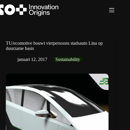
Ga
naar
de
inhoud
TU/ecomotive bouwt vierpersoons stadsauto Lina op
duurzame basis
januari 12, 2017
Sustainability