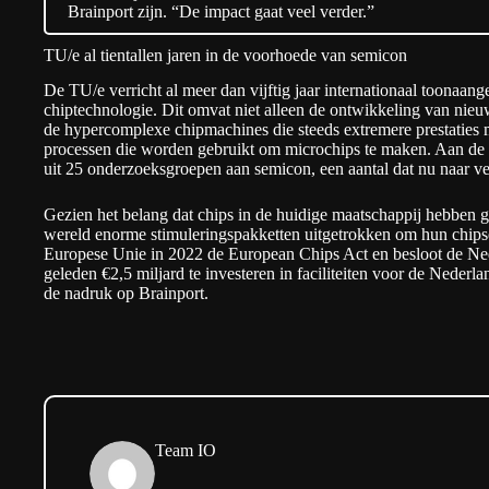
Brainport zijn. “De impact gaat veel verder.”
TU/e al tientallen jaren in de voorhoede van semicon
De TU/e verricht al meer dan vijftig jaar internationaal toonaa
chiptechnologie. Dit omvat niet alleen de ontwikkeling van nie
de hypercomplexe chipmachines die steeds extremere prestaties 
processen die worden gebruikt om microchips te maken. Aan d
uit 25 onderzoeksgroepen aan semicon, een aantal dat nu naar ve
Gezien het belang dat chips in de huidige maatschappij hebben 
wereld enorme stimuleringspakketten uitgetrokken om hun chipse
Europese Unie in 2022 de
European Chips Act
en besloot de Ne
geleden €2,5 miljard te investeren in faciliteiten voor de Nederl
de nadruk op Brainport.
Team IO