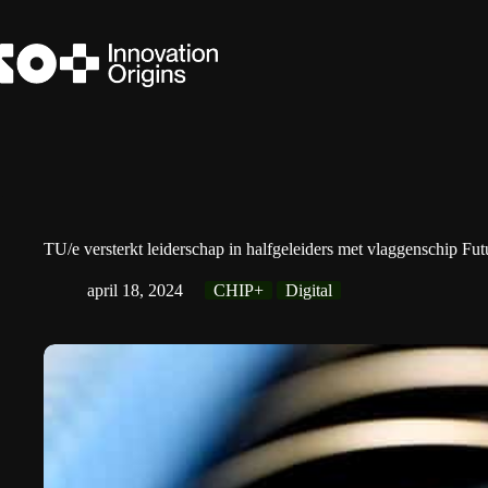
Ga
naar
de
inhoud
TU/e versterkt leiderschap in halfgeleiders met vlaggenschip Fu
april 18, 2024
CHIP+
Digital