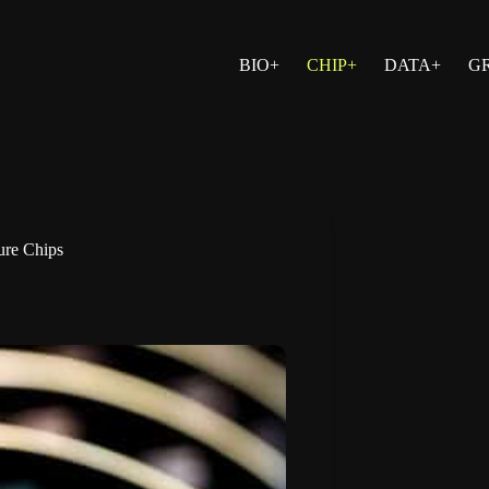
BIO+
CHIP+
DATA+
G
ture Chips