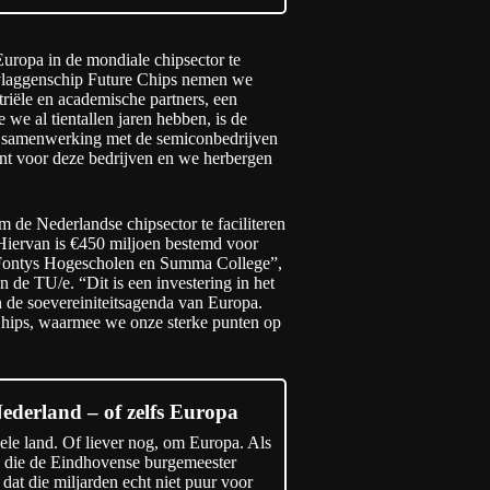
uropa in de mondiale chipsector te
 vlaggenschip Future Chips nemen we
riële en academische partners, een
 we al tientallen jaren hebben, is de
e samenwerking met de semiconbedrijven
lent voor deze bedrijven en we herbergen
 de Nederlandse chipsector te faciliteren
Hiervan is €450 miljoen bestemd voor
e Fontys Hogescholen en Summa College”,
 de TU/e. “Dit is een investering in het
 de soevereiniteitsagenda van Europa.
 Chips, waarmee we onze sterke punten op
ederland – of zelfs Europa
ele land. Of liever nog, om Europa. Als
e die de Eindhovense burgemeester
 dat die miljarden echt niet puur voor