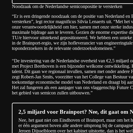
Noodzaak om de Nederlandse semiconpositie te versterken
“Er is een dringende noodzaak om de positie van Nederland en E
versterken”, legt rector magnificus
Silvia Lenaerts
uit. “Met het
onze verantwoordelijkheid om hier, samen met onze sterke indust
maximale bijdrage aan te leveren. Gezien de enorme expertise die
TU/e hiervoor uitstekend gepositioneerd. We hebben een uniek
in de Brainport-regio, we zijn hofleverancier van engineeringta
toponderzoekers in de relevante onderzoeksdomeinen.”
“De investering van de Nederlandse overheid van €2,5 miljard om
met Project Beethoven is een bijzonder welkome ontwikkeling. 
talent. Dit gaan we regionaal invullen, samen met onder ander
zegt Robert-Jan Smits, voorzitter van het College van Bestuur van
toekomstige economische model van Nederland en draagt bij aan
Het zal fungeren als een aanjager van ons vlaggenschip Future
het gebied van semicon zullen uitbouwen.”
2,5 miljard voor Brainport? Nee, dit gaat om N
Nee, het gaat niet om Eindhoven of Brainport, maar om het h
er één argument boven alle andere uitsprong bij de campagn
Jeroen Dijsselbloem over het kabinet uitstortte, dan is het wel