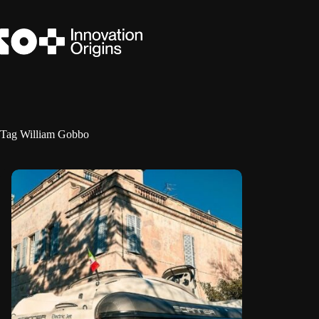
Ga
naar
de
inhoud
Tag
William Gobbo