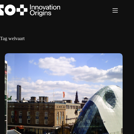
Ga
naar
de
inhoud
Tag
welvaart