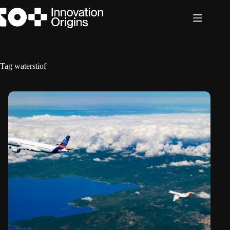
Ga
naar
de
inhoud
Tag
waterstiof