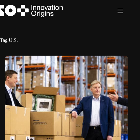
Ga
naar
de
inhoud
Tag
U.S.