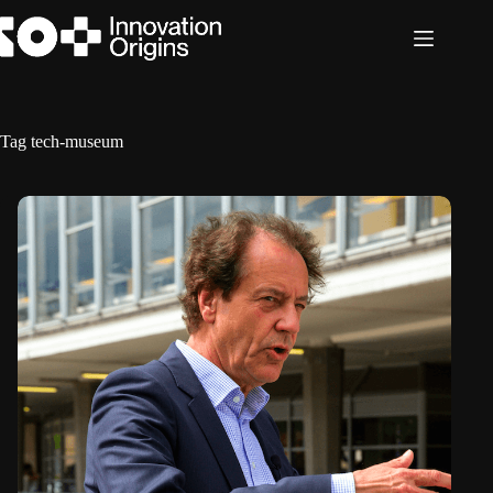
Ga
naar
de
inhoud
Tag
tech-museum