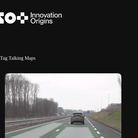
Ga
naar
de
inhoud
Tag
Talking Maps