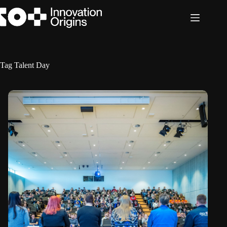
Ga
naar
de
inhoud
Tag
Talent Day