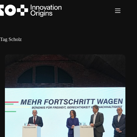
Ga
naar
de
inhoud
Tag
Scholz