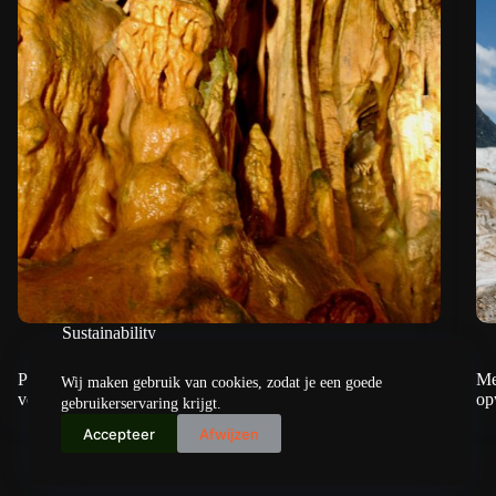
Sustainability
Permafrost kan alleen bestaan als er zee-ijs is; en dat
Me
Wij maken gebruik van cookies, zodat je een goede
verdwijnt snel
op
gebruikerservaring krijgt.
Accepteer
Afwijzen