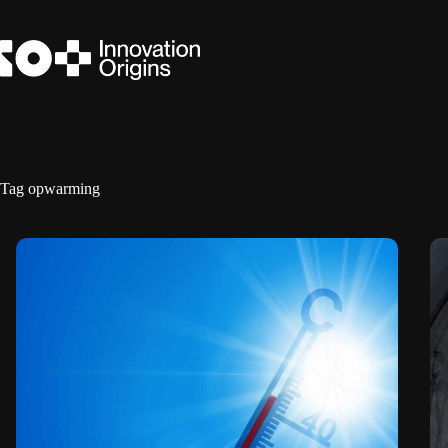
Ga
naar
de
inhoud
Tag
opwarming