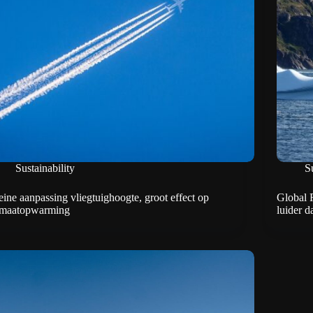
Sustainability
Su
eine aanpassing vliegtuighoogte, groot effect op
Global 
imaatopwarming
luider d