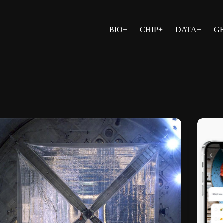
BIO+
CHIP+
DATA+
G