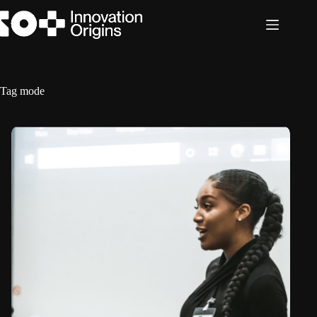
Ga
naar
de
inhoud
Tag
mode