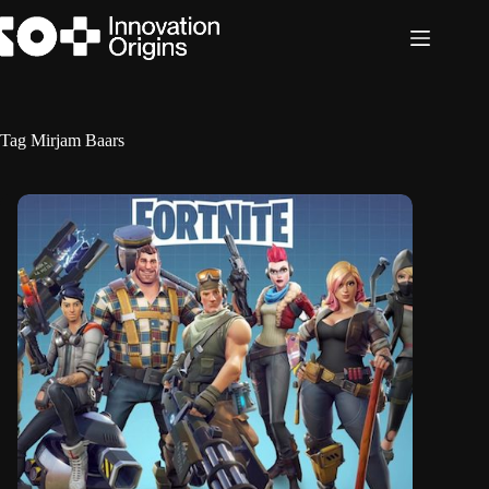
Ga
naar
de
inhoud
Tag
Mirjam Baars