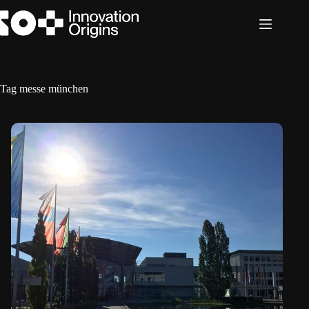
Ga
naar
de
inhoud
Tag
messe münchen