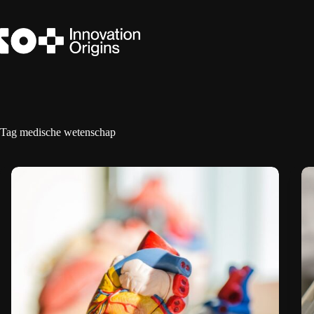
Ga
naar
de
inhoud
Tag
medische wetenschap