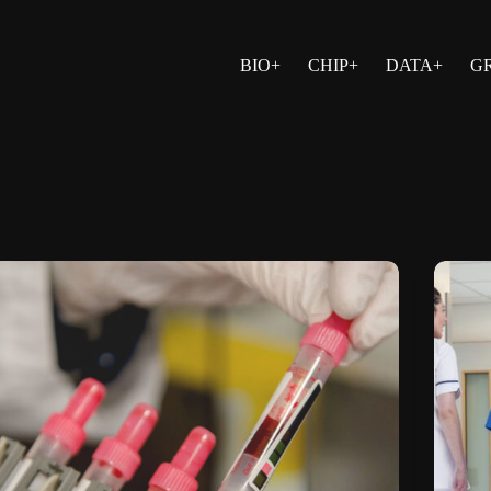
BIO+
CHIP+
DATA+
G