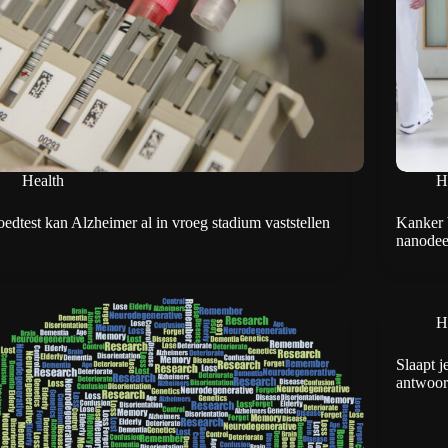
Health
H
oedtest kan Alzheimer al in vroeg stadium vaststellen
Kanker 
nanodeel
H
Slaapt j
antwoor