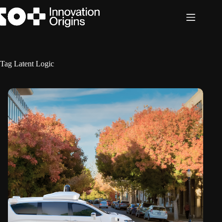
Ga
naar
de
inhoud
Tag
Latent Logic