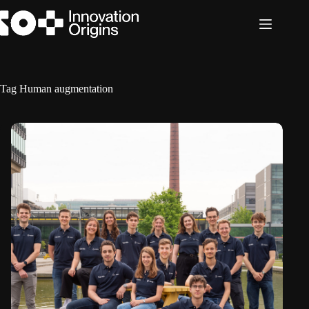
Ga
naar
de
inhoud
Tag
Human augmentation