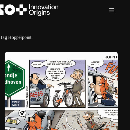
Ga
naar
de
inhoud
Tag
Hopperpoint