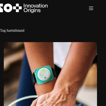
Ga
naar
de
inhoud
Tag
hartstilstand