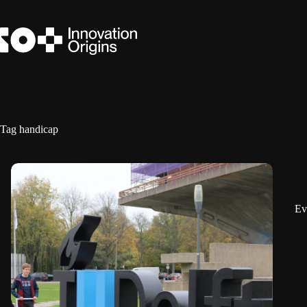
Ga
naar
de
inhoud
Tag
handicap
Ev