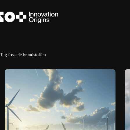
Ga
naar
de
inhoud
Tag
fossiele brandstoffen