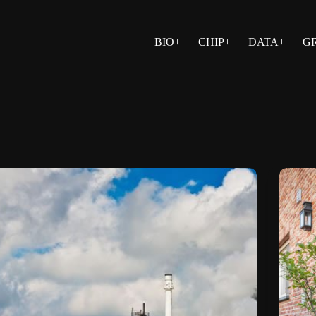
BIO+
CHIP+
DATA+
G