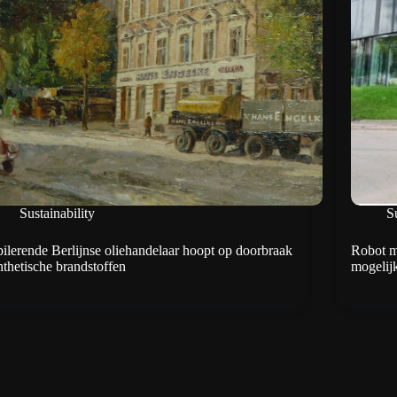
Sustainability
Su
bilerende Berlijnse oliehandelaar hoopt op doorbraak
Robot m
nthetische brandstoffen
mogelij