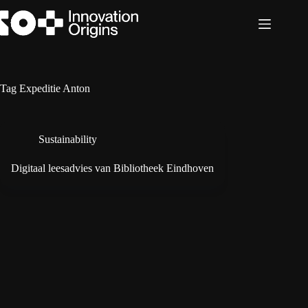
Ga
naar
de
inhoud
Tag
Expeditie Anton
Sustainability
Digitaal leesadvies van Bibliotheek Eindhoven