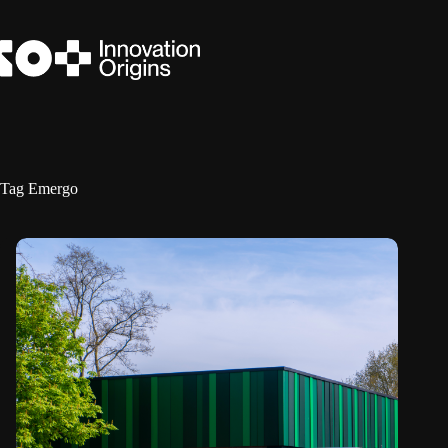
Ga
naar
de
inhoud
Tag
Emergo