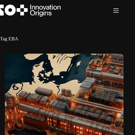
Ga
naar
de
inhoud
Tag
EBA