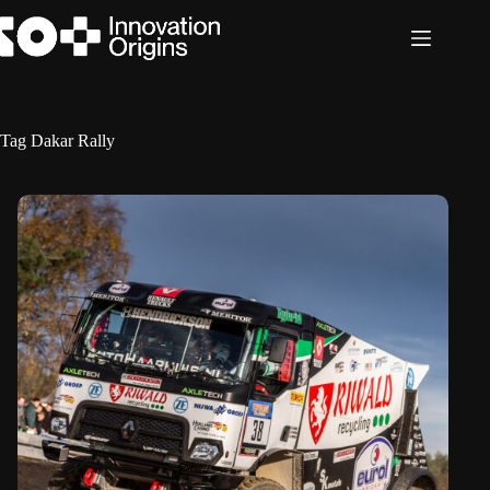
Ga
naar
de
inhoud
Tag
Dakar Rally