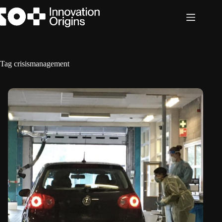
Ga
naar
de
inhoud
Tag
crisismanagement