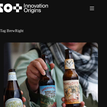
Ga
naar
de
inhoud
Tag
BrewRight