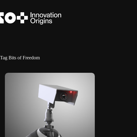
Ga
naar
de
inhoud
Tag
Bits of Freedom