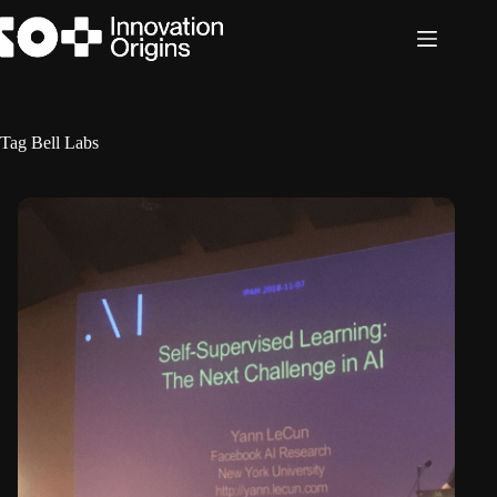
Ga
naar
de
inhoud
Tag
Bell Labs