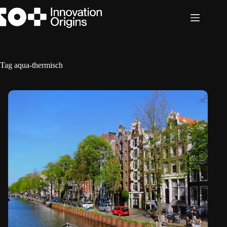
Ga
naar
de
inhoud
Tag
aqua-thermisch