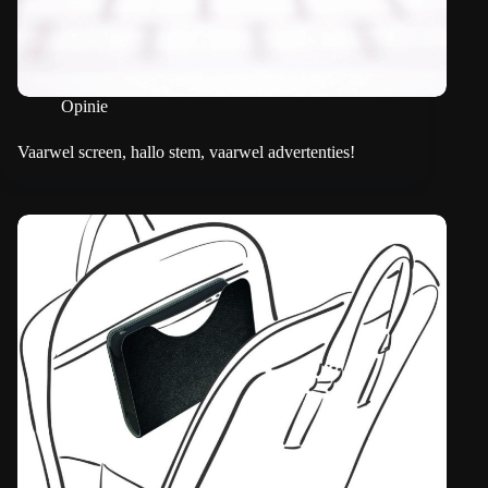
Opinie
Vaarwel screen, hallo stem, vaarwel advertenties!