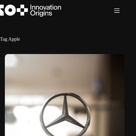
Ga
naar
de
inhoud
Tag
Apple