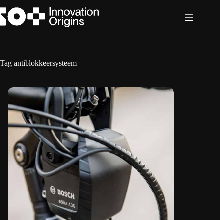
Ga
naar
de
inhoud
Tag
antiblokkeersysteem