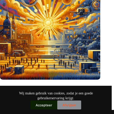
Amerikanen hebben oog voor Nederlandse defensie-
innovaties
Wij maken gebruik van cookies, zodat je een goede
okt 26, 2024
gebruikerservaring krijgt.
Accepteer
Afwijzen
Copyright © 2026
IO+ Archief