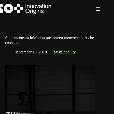
Ga
naar
de
inhoud
Studententeam InMotion presenteert nieuwe elektrische
raceauto
september 18, 2018
Sustainability