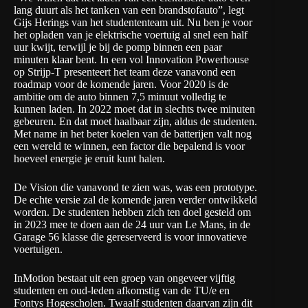
lang duurt als het tanken van een brandstofauto”, legt
Gijs Herings van het studententeam uit. Nu ben je voor
het opladen van je elektrische voertuig al snel een half
uur kwijt, terwijl je bij de pomp binnen een paar
minuten klaar bent. In een vol Innovation Powerhouse
op Strijp-T presenteert het team deze vanavond een
roadmap voor de komende jaren. Voor 2020 is de
ambitie om de auto binnen 7,5 minuut volledig te
kunnen laden. In 2022 moet dat in slechts twee minuten
gebeuren. En dat moet haalbaar zijn, aldus de studenten.
Met name in het beter koelen van de batterijen valt nog
een wereld te winnen, een factor die bepalend is voor
hoeveel energie je eruit kunt halen.
De Vision die vanavond te zien was, was een prototype.
De echte versie zal de komende jaren verder ontwikkeld
worden. De studenten hebben zich ten doel gesteld om
in 2023 mee te doen aan de 24 uur van Le Mans, in de
Garage 56 klasse die gereserveerd is voor innovatieve
voertuigen.
InMotion bestaat uit een groep van ongeveer vijftig
studenten en oud-leden afkomstig van de TU/e en
Fontys Hogescholen. Twaalf studenten daarvan zijn dit