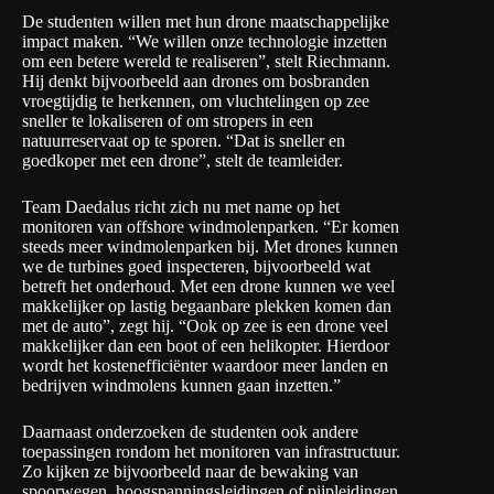
De studenten willen met hun drone maatschappelijke
impact maken. “We willen onze technologie inzetten
om een betere wereld te realiseren”, stelt Riechmann.
Hij denkt bijvoorbeeld aan drones om bosbranden
vroegtijdig te herkennen, om vluchtelingen op zee
sneller te lokaliseren of om stropers in een
natuurreservaat op te sporen. “Dat is sneller en
goedkoper met een drone”, stelt de teamleider.
Team Daedalus richt zich nu met name op het
monitoren van offshore windmolenparken. “Er komen
steeds meer windmolenparken bij. Met drones kunnen
we de turbines goed inspecteren, bijvoorbeeld wat
betreft het onderhoud. Met een drone kunnen we veel
makkelijker op lastig begaanbare plekken komen dan
met de auto”, zegt hij. “Ook op zee is een drone veel
makkelijker dan een boot of een helikopter. Hierdoor
wordt het kostenefficiënter waardoor meer landen en
bedrijven windmolens kunnen gaan inzetten.”
Daarnaast onderzoeken de studenten ook andere
toepassingen rondom het monitoren van infrastructuur.
Zo kijken ze bijvoorbeeld naar de bewaking van
spoorwegen, hoogspanningsleidingen of pijpleidingen