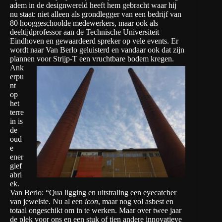
adem in de designwereld heeft hem gebracht waar hij
nu staat: niet alleen als grondlegger van een bedrijf van
80 hooggeschoolde medewerkers, maar ook als
deeltijdprofessor aan de Technische Universiteit
Eindhoven en gewaardeerd spreker op vele events. Er
wordt naar Van Berlo geluisterd en vandaar ook dat zijn
plannen voor Strijp-T een vruchtbare bodem kregen.
Ank
erpu
nt
op
het
terre
in is
de
oud
e
ener
gief
abri
ek.
Van Berlo: “Qua ligging en uitstraling een eyecatcher
van jewelste. Nu al een
icon
, maar nog vol asbest en
totaal ongeschikt om in te werken. Maar over twee jaar
de plek voor ons en een stuk of tien andere innovatieve