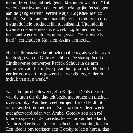
die in de Volksrepubliek gemaakt zouden worden. “Tot
we erachter kwamen dat er hele belangrijke feestdagen
aan de gang waren”, vertelt Katja. Logistiek niet zo
handig. Zonder antenne namelijk geen Gotoky en dus
kwam de hele productielijn tot stilstand. Uiteindelijk
kwamen de antennes deze week nog binnen, en kon
heel snel weer verder worden gegaan. “Hardware is….
hard”, concludeert Katja enigszins vermoeid.
Haar enthousiasme komt helemaal terug als we het over
het design van de Gotoky hebben. De startup heeft de
Eindhovense ontwerper Patrick Schuur in de arm
genomen voor het ontwerp van hun product. “Hij heeft
eerder voor startups gewerkt en we zijn erg onder de
indruk van zijn werk.”
Naast het productiewerk, zijn Katja en Denis de rest
van de uren die de dag telt bezig met praten en pitchen
over Gotoky. Aan heel veel partijen. En dat leidt tot
verrassende ontmoetingen. Zo spraken ze deze week
met afgevaardigden van Aruba. Gotoky zou een rol
kunnen spelen in de toeristische sector van het eiland.
Als bezoeker betaal je je nu scheel aan roaming kosten.
Een idee is om toeristen een Gotoky te laten huren, dan