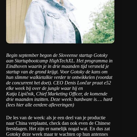
Begin september begon de Sloveense startup
Gotoky
aan
Startupbootcamp HighTechXL
. Het programma in
Eindhoven waarin je in drie maanden tijd versneld je
startup van de grond krijgt. Voor Gotoky de kans om
hun slimme walkietalkie verder te ontwikkelen (voordat
de concurrent het doet). CEO Denis Lončar praat e52
elke week bij over de jungle waar hij en
Katja Lipičnik, Chief Marketing Officer, de komende
drie maanden inzitten. Deze week: hardware is…. hard
(
lees hier alle eerdere afleveringen
)
De les van de week: als je een deel van je productie
naar China verplaatst, check dan ook even de Chinese
feestdagen. Het zijn er namelijk nogal wat. En dus zat
Gotoky deze week maar te wachten op hun antennes