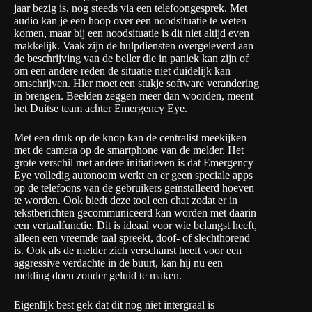
jaar bezig is, nog steeds via een telefoongesprek. Met
audio kan je een hoop over een noodsituatie te weten
komen, maar bij een noodsituatie is dit niet altijd even
makkelijk. Vaak zijn de hulpdiensten overgeleverd aan
de beschrijving van de beller die in paniek kan zijn of
om een andere reden de situatie niet duidelijk kan
omschrijven. Hier moet een stukje software verandering
in brengen. Beelden zeggen meer dan woorden, meent
het Duitse team achter
Emergency Eye
.
Met een druk op de knop kan de centralist meekijken
met de camera op de smartphone van de melder. Het
grote verschil met andere initiatieven is dat Emergency
Eye volledig autonoom werkt en er geen speciale apps
op de telefoons van de gebruikers geïnstalleerd hoeven
te worden. Ook biedt deze tool een chat zodat er in
tekstberichten gecommuniceerd kan worden met daarin
een vertaalfunctie. Dit is ideaal voor wie belangst heeft,
alleen een vreemde taal spreekt, doof- of slechthorend
is. Ook als de melder zich verschanst heeft voor een
aggressive verdachte in de buurt, kan hij nu een
melding doen zonder geluid te maken.
Eigenlijk best gek dat dit nog niet intergraal is