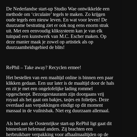
De Nederlandse start-up
Studio Wae
ontwikkelde een
methode om ‘circulaire’ tegels te maken. Zo krijgen
oude tegels een nieuw leven. En wat voor leven! De
duurzame bestrating ziet er ook nog eens enorm strak
uit. Met een eenvoudig kliksysteem kan je van elk
tuinpad een kunstwerk van M.C. Escher maken. Op
deze manier maak je zowel op artistiek als op
duurzaamheidsgebied de blits!
RePhil – Take away? Recyclen ermee!
Het bestellen van een maaltijd online is binnen een paar
klikken gedaan. Een uur later is de maaltijd door de hals
en zit je met een ongelofelijke lading rommel
opgescheept. Bezorgrestaurants zijn doorgaans vrij
royaal als het gaat om bakjes, tasjes en folietjes. Deze
overdaad aan verpakkingen eindigt op dit moment
massaal in de vuilnisbak. Niet erg duurzaam allemaal.
Als het aan de Oostenrijkse start-up
RePhil
ligt gaat dit
binnenkort helemaal anders. Zij brachten een
herbruikbare verpakking voor afhaalmaaltijden op de