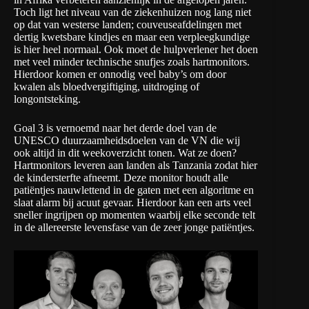
Toch ligt het niveau van de ziekenhuizen nog lang niet
op dat van westerse landen; couveuseafdelingen met
dertig kwetsbare kindjes en maar een verpleegkundige
is hier heel normaal. Ook moet de hulpverlener het doen
met veel minder technische snufjes zoals hartmonitors.
Hierdoor komen er onnodig veel baby’s om door
kwalen als bloedvergiftiging, uitdroging of
longontsteking.
Goal 3
is vernoemd naar het derde doel van de
UNESCO duurzaamheidsdoelen van de VN die wij
ook altijd in dit weekoverzicht tonen. Wat ze doen?
Hartmonitors leveren aan landen als Tanzania zodat hier
de kindersterfte afneemt. Deze monitor houdt alle
patiëntjes nauwlettend in de gaten met een algoritme en
slaat alarm bij acuut gevaar. Hierdoor kan een arts veel
sneller ingrijpen op momenten waarbij elke seconde telt
in de allereerste levensfase van de zeer jonge patiëntjes.