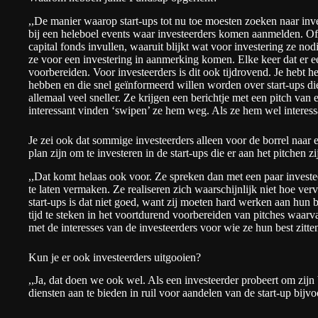
,,De manier waarop start-ups tot nu toe moesten zoeken naar inves
bij een heleboel events waar investeerders komen aanmelden. Of
capital fonds invullen, waaruit blijkt wat voor investering ze nod
ze voor een investering in aanmerking komen. Elke keer dat er e
voorbereiden. Voor investeerders is dit ook tijdrovend. Je hebt h
hebben en die snel geïnformeerd willen worden over start-ups die
allemaal veel sneller. Ze krijgen een berichtje met een pitch van 
interessant vinden ‘swipen’ ze hem weg. Als ze hem wel interessa
Je zei ook dat sommige investeerders alleen voor de borrel naar 
plan zijn om te investeren in de start-ups die er aan het pitchen zi
,,Dat komt helaas ook voor. Ze spreken dan met een paar investe
te laten vermaken. Ze realiseren zich waarschijnlijk niet hoe verv
start-ups is dat niet goed, want zij moeten hard werken aan hun 
tijd te steken in het voortdurend voorbereiden van pitches waarv
met de interesses van de investeerders voor wie ze hun best zitte
Kun je er ook investeerders uitgooien?
,,Ja, dat doen we ook wel. Als een investeerder probeert om zijn
diensten aan te bieden in ruil voor aandelen van de start-up bijvo