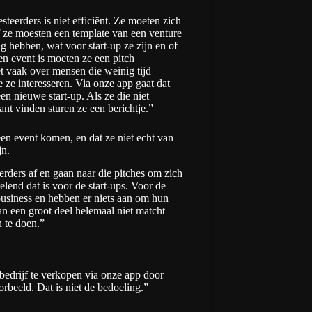
teerders is niet efficiënt. Ze moeten zich
 ze moesten een template van een venture
ig hebben, wat voor start-up ze zijn en of
en event is moeten ze een pitch
et vaak over mensen die weinig tijd
 ze interesseren. Via onze app gaat dat
een nieuwe start-up. Als ze die niet
nt vinden sturen ze een berichtje.”
een event komen, en dat ze niet echt van
jn.
erders af en gaan naar die pitches om zich
elend dat is voor de start-ups. Voor de
business en hebben er niets aan om hun
an een groot deel helemaal niet matcht
n te doen.”
 bedrijf te verkopen via onze app door
orbeeld. Dat is niet de bedoeling.”