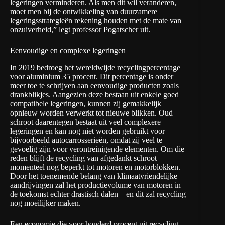
legeringen verminderen. Als men dit wil veranderen,
moet men bij de ontwikkeling van duurzamere
legeringsstrategieën rekening houden met de mate van
onzuiverheid,” legt professor Pogatscher uit.
Eenvoudige en complexe legeringen
In 2019 bedroeg het wereldwijde recyclingpercentage
voor aluminium 35 procent. Dit percentage is onder
meer toe te schrijven aan eenvoudige producten zoals
drankblikjes. Aangezien deze bestaan uit enkele goed
compatibele legeringen, kunnen zij gemakkelijk
opnieuw worden verwerkt tot nieuwe blikken. Oud
schroot daarentegen bestaat uit veel complexere
legeringen en kan nog niet worden gebruikt voor
bijvoorbeeld autocarrosserieën, omdat zij veel te
gevoelig zijn voor verontreinigende elementen. Om die
reden blijft de recycling van afgedankt schroot
momenteel nog beperkt tot motoren en motorblokken.
Door het toenemende belang van klimaatvriendelijke
aandrijvingen zal het productievolume van motoren in
de toekomst echter drastisch dalen – en dit zal recycling
nog moeilijker maken.
Een economie die voor honderd procent uit recycling