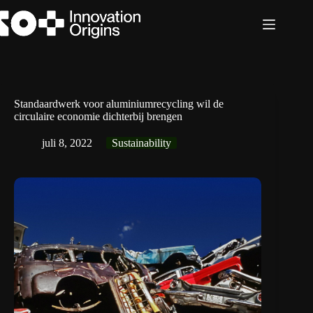
Ga
naar
de
inhoud
Standaardwerk voor aluminiumrecycling wil de
circulaire economie dichterbij brengen
juli 8, 2022
Sustainability