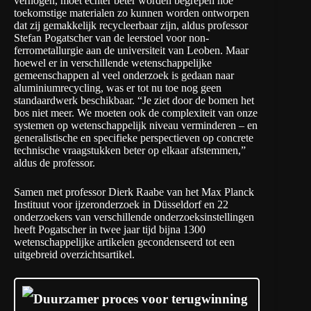
verhogen, moet echter beter worden begrepen hoe
toekomstige materialen zo kunnen worden ontworpen
dat zij gemakkelijk recycleerbaar zijn, aldus
professor
Stefan Pogatscher
van de leerstoel voor non-
ferrometallurgie
aan de universiteit van Leoben
. Maar
hoewel er in verschillende wetenschappelijke
gemeenschappen al veel onderzoek is gedaan naar
aluminiumrecycling, was er tot nu toe nog geen
standaardwerk beschikbaar. “Je ziet door de bomen het
bos niet meer. We moeten ook de complexiteit van onze
systemen op wetenschappelijk niveau verminderen – en
generalistische en specifieke perspectieven op concrete
technische vraagstukken beter op elkaar afstemmen,”
aldus de professor.
Samen met professor Dierk Raabe van het Max Planck
Instituut voor ijzeronderzoek in Düsseldorf en 22
onderzoekers van verschillende onderzoeksinstellingen
heeft Pogatscher in twee jaar tijd bijna 1300
wetenschappelijke artikelen gecondenseerd tot een
uitgebreid overzichtsartikel.
Duurzamer proces voor terugwinning