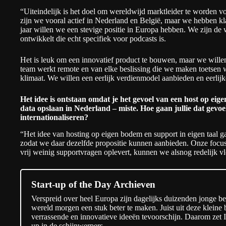
“Uiteindelijk is het doel om wereldwijd marktleider te worden v
zijn we vooral actief in Nederland en België, maar we hebben k
jaar willen we een stevige positie in Europa hebben. We zijn de w
ontwikkelt die echt specifiek voor podcasts is.
Het is leuk om een innovatief product te bouwen, maar we willen 
team werkt remote en van elke beslissing die we maken toetsen 
klimaat. We willen een eerlijk verdienmodel aanbieden en eerlijk
Het idee is ontstaan omdat je het gevoel van een host op ei
data opslaan in Nederland – miste. Hoe gaan jullie dat gevoel
internationaliseren?
“Het idee van hosting op eigen bodem en support in eigen taal 
zodat we daar dezelfde propositie kunnen aanbieden. Onze focus
vrij weinig supportvragen oplevert, kunnen we alsnog redelijk vl
Start-up of the Day Archieven
Verspreid over heel Europa zijn dagelijks duizenden jonge b
wereld morgen een stuk beter te maken. Juist uit deze klein
verrassende en innovatieve ideeën tevoorschijn. Daarom zet I
up in de schijnwerpers.