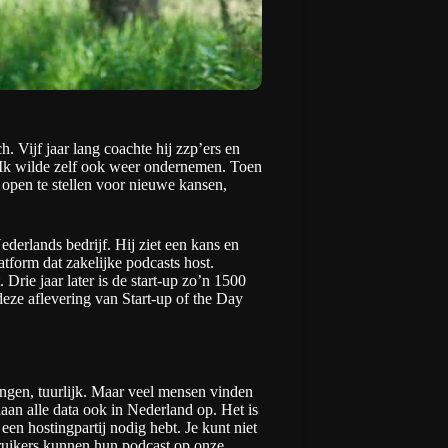
. Vijf jaar lang coachte hij zzp’ers en
. “Ik wilde zelf ook weer ondernemen. Toen
f open te stellen voor nieuwe kansen,
Nederlands bedrijf. Hij ziet een kans en
latform dat zakelijke podcasts host.
rie jaar later is de start-up zo’n 1500
 deze aflevering van
Start-up of the Day
rengen, tuurlijk. Maar veel mensen vinden
aan alle data ook in Nederland op. Het is
een hostingpartij nodig hebt. Je kunt niet
bruikers kunnen hun podcast op onze