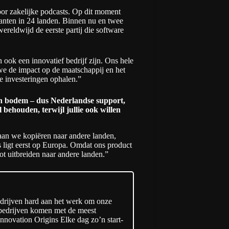
oor zakelijke podcasts. Op dit moment
lanten in 24 landen. Binnen nu en twee
ereldwijd de eerste partij die software
ook een innovatief bedrijf zijn. Ons hele
we de impact op de maatschappij en het
e investeringen ophalen.”
gen bodem – dus Nederlandse support,
 behouden, terwijl jullie ook willen
gaan we kopiëren naar andere landen,
 ligt eerst op Europa. Omdat ons product
ot uitbreiden naar andere landen.”
edrijven hard aan het werk om onze
e bedrijven komen met de meest
nnovation Origins Elke dag zo’n start-