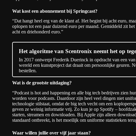
Wat kost een abonnement bij Springcast?
“Dat hangt heel erg van de klant af. Het begint bij acht euro, maa
oplopen tot een paar duizend euro per maand. Gemiddeld zit het
acht en driehonderd euro.”
Het algoritme van Scentronix neemt het op teg
In 2017 ontwerpt Frederik Duerinck in opdracht van een van 
wereld een kunstproject dat draait om persoonlijke geuren. 
bestellen.
Wat is de grootste uitdaging?
“Podcast is hot and happening en alle big tech bedrijven zien hu
worden voor podcasts. Daardoor zijn heel veel dingen niet unif
technologie stilstaat, omdat de big tech vecht om een koploperspo
geven ze weinig informatie vrij. Zo kun je op Spotify – hoofdza
starten, streamen en downloaden. Bij Apple zijn alleen downlo
standaard ontbreekt, is het moeilijk om uniforme statistieken te
Waar willen jullie over vijf jaar staan?