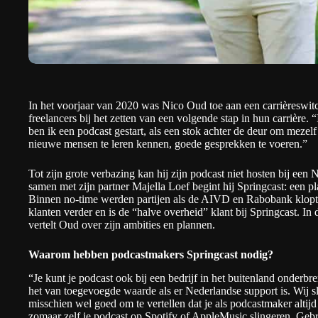
In het voorjaar van 2020 was Nico Oud toe aan een carrièreswitch
freelancers bij het zetten van een volgende stap in hun carrière
ben ik een podcast gestart, als een stok achter de deur om mezel
nieuwe mensen te leren kennen, goede gesprekken te voeren.”
Tot zijn grote verbazing kan hij zijn podcast niet hosten bij een 
samen met zijn partner Majella Loef begint hij
Springcast
: een p
Binnen no-time werden partijen als de AIVD en Rabobank klopt. D
klanten verder en is de “halve overheid” klant bij Springcast. In
vertelt Oud over zijn ambities en plannen.
Waarom hebben podcastmakers Springcast nodig?
“Je kunt je podcast ook bij een bedrijf in het buitenland onderb
het van toegevoegde waarde als er Nederlandse support is. Wij sl
misschien wel goed om te vertellen dat je als podcastmaker altijd 
zomaar zelf je podcast op Spotify of AppleMusic slingeren. Ge