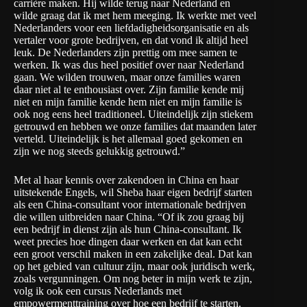
carrière maken. Hij wilde terug naar Nederland en
wilde graag dat ik met hem meeging. Ik werkte met veel
Nederlanders voor een liefdadigheidsorganisatie en als
vertaler voor grote bedrijven, en dat vond ik altijd heel
leuk. De Nederlanders zijn prettig om mee samen te
werken. Ik was dus heel positief over naar Nederland
gaan. We wilden trouwen, maar onze families waren
daar niet al te enthousiast over. Zijn familie kende mij
niet en mijn familie kende hem niet en mijn familie is
ook nog eens heel traditioneel. Uiteindelijk zijn stiekem
getrouwd en hebben we onze families dat maanden later
verteld. Uiteindelijk is het allemaal goed gekomen en
zijn we nog steeds gelukkig getrouwd.”
Met al haar kennis over zakendoen in China en haar
uitstekende Engels, wil Sheba haar eigen bedrijf starten
als een China-consultant voor internationale bedrijven
die willen uitbreiden naar China. “Of ik zou graag bij
een bedrijf in dienst zijn als hun China-consultant. Ik
weet precies hoe dingen daar werken en dat kan echt
een groot verschil maken in een zakelijke deal. Dat kan
op het gebied van cultuur zijn, maar ook juridisch werk,
zoals vergunningen. Om nog beter in mijn werk te zijn,
volg ik ook een cursus Nederlands met
empowermenttraining over hoe een bedrijf te starten.