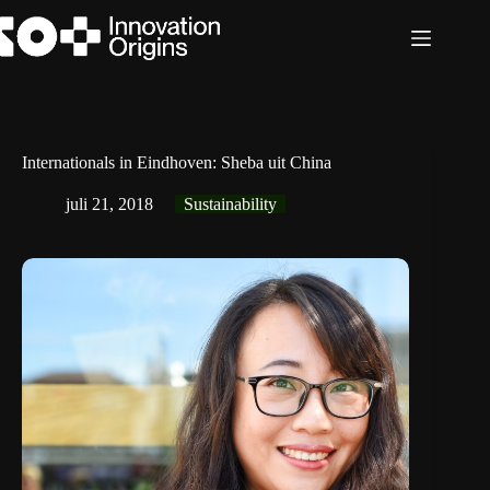
Ga
naar
de
inhoud
Internationals in Eindhoven: Sheba uit China
juli 21, 2018
Sustainability