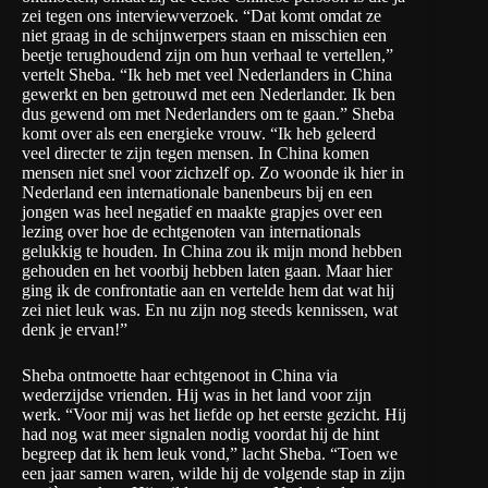
zei tegen ons interviewverzoek. “Dat komt omdat ze
niet graag in de schijnwerpers staan ​​en misschien een
beetje terughoudend zijn om hun verhaal te vertellen,”
vertelt Sheba. “Ik heb met veel Nederlanders in China
gewerkt en ben getrouwd met een Nederlander. Ik ben
dus gewend om met Nederlanders om te gaan.” Sheba
komt over als een energieke vrouw. “Ik heb geleerd
veel directer te zijn tegen mensen. In China komen
mensen niet snel voor zichzelf op. Zo woonde ik hier in
Nederland een internationale banenbeurs bij en een
jongen was heel negatief en maakte grapjes over een
lezing over hoe de echtgenoten van internationals
gelukkig te houden. In China zou ik mijn mond hebben
gehouden en het voorbij hebben laten gaan. Maar hier
ging ik de confrontatie aan en vertelde hem dat wat hij
zei niet leuk was. En nu zijn nog steeds kennissen, wat
denk je ervan!”
Sheba ontmoette haar echtgenoot in China via
wederzijdse vrienden. Hij was in het land voor zijn
werk. “Voor mij was het liefde op het eerste gezicht. Hij
had nog wat meer signalen nodig voordat hij de hint
begreep dat ik hem leuk vond,” lacht Sheba. “Toen we
een jaar samen waren, wilde hij de volgende stap in zijn