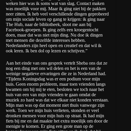
weken hier was ik soms wat van slag. Contact maken
was moeilijk voor mij. Maar ik ging niet bij de pakken
neer zitten. Ik heb veel verschillende dingen geprobeerd
om mijn sociale leven op gang te krijgen: ik ging naar
The Hub, naar de bibliotheek, sloot me aan bij
Facebook-groepen. Ik ging zelfs een kroegentocht
doen, maar dat was niet mijn ding. Nu doe ik dingen
met mensen die dezelfde interesses hebben.
Nederlanders zijn heel open en creatief en dat wil ik
ook leren. Ik ben dol op lezen en schrijven.”
Aan het einde van ons gesprek vertelt Sheba ons dat ze
nog een ding met ons wil delen en het is een van de
weinige negatieve ervaringen die ze in Nederland had.
“Tijdens Koningsdag was er een podium voor mijn
huis. Geen enorm probleem, maar toen vrienden langs
kwamen om bij mij te eten, besloten we toch naar het
huis van een van mijn vrienden te gaan omdat de
muziek zo hard was dat we elkaar niet konden verstaan.
Mijn man was op dat moment niet thuis vanwege zijn
werk. Toen we mijn huis verlieten, stonden er veel
dronken mensen voor mijn huis op straat. Ik had mijn
fiets bij me en dat maakte het extra moeilijk om door de
menigte te komen. Er ging een grote man op de