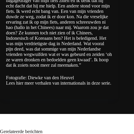
bagagedrager van mijn fiets zitten en ik denk dat hij
echt dacht dat hij me hielp. Een andere stond voor mijn
fiets. Ik werd echt bang van. Een van mijn vrienden
duwde ze weg, zodat ik er door kon. Na die vreselijke
ervaring zat ik op mijn fiets, anderen schreeuwden ni
hao (hallo in het Chinees) naar mij. Waarom zou je dat
doen? Ze kunnen toch niet zien of ik Chinees,
Indonesisch of Koreaans ben? Het is beledigend. Het
was mijn verdrietigste dag in Nederland. Wat vooral
pijn deed, was dat sommige van mijn Nederlandse
vrienden wegwuifden wat er was gebeurd en zeiden ‘oh
ze waren dronken en bedoelden geen kwaad’. Ik hoop
dat ik zoiets nooit meer zal meemaken.”
Fotografie: Diewke van den Heuvel
Lees hier
meer verhalen
van internationals in deze serie.
Gerelateerde berichten