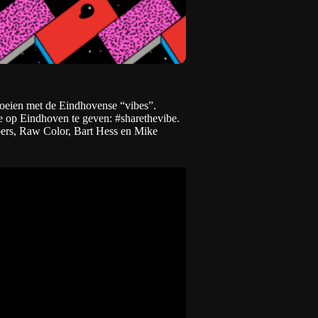
toeien met de Eindhovense “
vibes
”.
e op Eindhoven te geven: #sharethevibe.
ers
,
Raw Color
,
Bart Hess
en
Mike