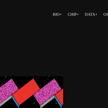
BIO+
CHIP+
DATA+
G