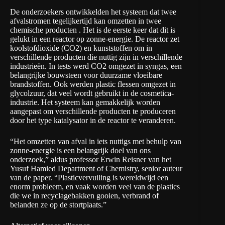
De onderzoekers ontwikkelden het systeem dat twee
afvalstromen tegelijkertijd kan omzetten in twee
chemische producten . Het is de eerste keer dat dit is
gelukt in een reactor op zonne-energie. De reactor zet
koolstofdioxide (CO2) en kunststoffen om in
verschillende producten die nuttig zijn in verschillende
industrieën. In tests werd CO2 omgezet in syngas, een
belangrijke bouwsteen voor duurzame vloeibare
brandstoffen. Ook werden plastic flessen omgezet in
glycolzuur, dat veel wordt gebruikt in de cosmetica-
industrie. Het systeem kan gemakkelijk worden
aangepast om verschillende producten te produceren
door het type katalysator in de reactor te veranderen.
“Het omzetten van afval in iets nuttigs met behulp van
zonne-energie is een belangrijk doel van ons
onderzoek,” aldus professor Erwin Reisner van het
Yusuf Hamied Department of Chemistry, senior auteur
van de paper. “Plasticvervuiling is wereldwijd een
enorm probleem, en vaak worden veel van de plastics
die we in recyclagebakken gooien, verbrand of
belanden ze op de stortplaats.”