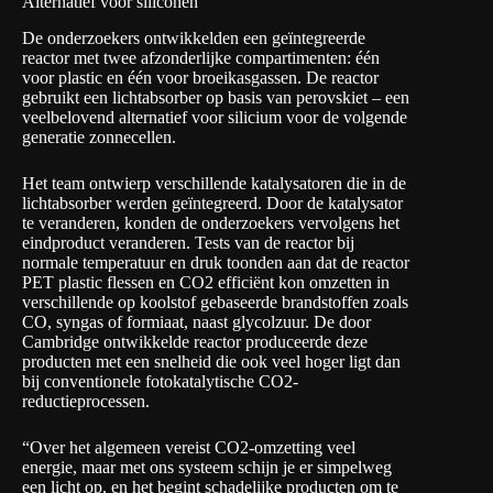
Alternatief voor siliconen
De onderzoekers ontwikkelden een geïntegreerde
reactor met twee afzonderlijke compartimenten: één
voor plastic en één voor broeikasgassen. De reactor
gebruikt een lichtabsorber op basis van perovskiet – een
veelbelovend alternatief voor silicium voor de volgende
generatie zonnecellen.
Het team ontwierp verschillende katalysatoren die in de
lichtabsorber werden geïntegreerd. Door de katalysator
te veranderen, konden de onderzoekers vervolgens het
eindproduct veranderen. Tests van de reactor bij
normale temperatuur en druk toonden aan dat de reactor
PET plastic flessen en CO2 efficiënt kon omzetten in
verschillende op koolstof gebaseerde brandstoffen zoals
CO, syngas of formiaat, naast glycolzuur. De door
Cambridge ontwikkelde reactor produceerde deze
producten met een snelheid die ook veel hoger ligt dan
bij conventionele fotokatalytische CO2-
reductieprocessen.
“Over het algemeen vereist CO2-omzetting veel
energie, maar met ons systeem schijn je er simpelweg
een licht op, en het begint schadelijke producten om te