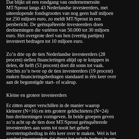
Dat blijkt uit een
rondgang van ondernemerssite
MT/Sprout
langs 43 Nederlandse investeerders, met
uiteenlopende fondsgroottes van nog geen half miljoen
tot 250 miljoen euro, zo meldt MT/Sprout in een
persbericht. De geënquêteerde investeerders doen
deelnemingen die variëren van 50.000 tot 30 miljoen
euro. Het overgrote deel van hen (veertig partijen)
investeert bedragen tot 10 miljoen euro.
Zo’n drie op de tien Nederlandse investeerders (28
procent) stellen financieringen altijd op te knippen in
delen, de helft (53 procent) doet dit soms tot vaak.
Slechts zo’n twee op de tien investeerders (19 procent)
maken financieringsbedragen standaard in één keer over
aan de begunstigde start- of scaleup.
Kleine en grotere investeerders
Er zitten amper verschillen in de manier waarop
kleinere (N=16) en iets grotere geldschieters (N=24)
hun deelnemingen vormgeven. In beide groepen geven
zo’n acht op de tien door MT/Sprout geënquêteerde
investeerders aan soms tot nooit het gehele
investeringsbedrag in één keer over te maken. Wel is het
aandeel investeerders dat direct het gehele bedrag in een