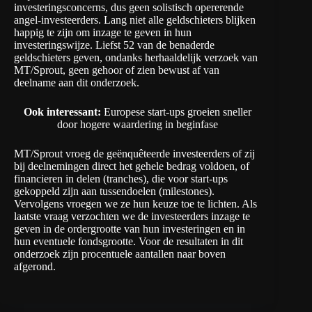
investeringsconcerns, dus geen solistisch opererende
angel-investeerders. Lang niet alle geldschieters blijken
happig te zijn om inzage te geven in hun
investeringswijze. Liefst 52 van de benaderde
geldschieters geven, ondanks herhaaldelijk verzoek van
MT/Sprout, geen gehoor of zien bewust af van
deelname aan dit onderzoek.
Ook interessant:
Europese start-ups groeien sneller
door hogere waardering in beginfase
MT/Sprout vroeg de geënquêteerde investeerders of zij
bij deelnemingen direct het gehele bedrag voldoen, of
financieren in delen (tranches), die voor start-ups
gekoppeld zijn aan tussendoelen (milestones).
Vervolgens vroegen we ze hun keuze toe te lichten. Als
laatste vraag verzochten we de investeerders inzage te
geven in de ordergrootte van hun investeringen en in
hun eventuele fondsgrootte. Voor de resultaten in dit
onderzoek zijn procentuele aantallen naar boven
afgerond.