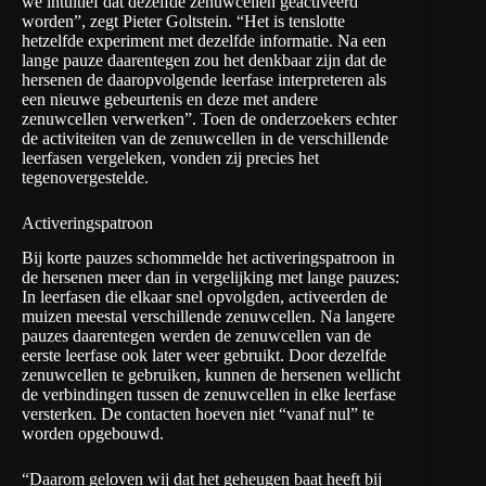
we intuïtief dat dezelfde zenuwcellen geactiveerd
worden”, zegt Pieter Goltstein. “Het is tenslotte
hetzelfde experiment met dezelfde informatie. Na een
lange pauze daarentegen zou het denkbaar zijn dat de
hersenen de daaropvolgende leerfase interpreteren als
een nieuwe gebeurtenis en deze met andere
zenuwcellen verwerken”. Toen de onderzoekers echter
de activiteiten van de zenuwcellen in de verschillende
leerfasen vergeleken, vonden zij precies het
tegenovergestelde.
Activeringspatroon
Bij korte pauzes schommelde het activeringspatroon in
de hersenen meer dan in vergelijking met lange pauzes:
In leerfasen die elkaar snel opvolgden, activeerden de
muizen meestal verschillende zenuwcellen. Na langere
pauzes daarentegen werden de zenuwcellen van de
eerste leerfase ook later weer gebruikt. Door dezelfde
zenuwcellen te gebruiken, kunnen de hersenen wellicht
de verbindingen tussen de zenuwcellen in elke leerfase
versterken. De contacten hoeven niet “vanaf nul” te
worden opgebouwd.
“Daarom geloven wij dat het geheugen baat heeft bij