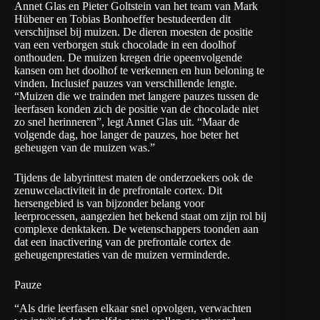
Annet Glas en Pieter Goltstein van het team van Mark
Hübener en Tobias Bonhoeffer bestudeerden dit
verschijnsel bij muizen. De dieren moesten de positie
van een verborgen stuk chocolade in een doolhof
onthouden. De muizen kregen drie opeenvolgende
kansen om het doolhof te verkennen en hun beloning te
vinden. Inclusief pauzes van verschillende lengte.
“Muizen die we trainden met langere pauzes tussen de
leerfasen konden zich de positie van de chocolade niet
zo snel herinneren”, legt Annet Glas uit. “Maar de
volgende dag, hoe langer de pauzes, hoe beter het
geheugen van de muizen was.”
Tijdens de labyrinttest maten de onderzoekers ook de
zenuwcelactiviteit in de prefrontale cortex. Dit
hersengebied is van bijzonder belang voor
leerprocessen, aangezien het bekend staat om zijn rol bij
complexe denktaken. De wetenschappers toonden aan
dat een inactivering van de prefrontale cortex de
geheugenprestaties van de muizen verminderde.
Pauze
“Als drie leerfasen elkaar snel opvolgen, verwachten