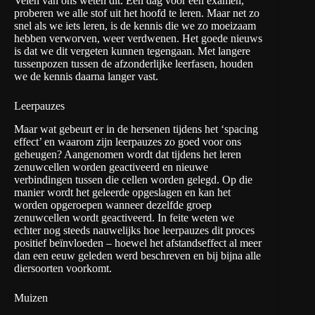
Velen van ons weten dit. Een dag voor een examen,
proberen we alle stof uit het hoofd te leren. Maar net zo
snel als we iets leren, is de kennis die we zo moeizaam
hebben verworven, weer verdwenen. Het goede nieuws
is dat we dit vergeten kunnen tegengaan. Met langere
tussenpozen tussen de afzonderlijke leerfasen, houden
we de kennis daarna langer vast.
Leerpauzes
Maar wat gebeurt er in de hersenen tijdens het ‘spacing
effect’ en waarom zijn leerpauzes zo goed voor ons
geheugen? Aangenomen wordt dat tijdens het leren
zenuwcellen worden geactiveerd en nieuwe
verbindingen tussen die cellen worden gelegd. Op die
manier wordt het geleerde opgeslagen en kan het
worden opgeroepen wanneer dezelfde groep
zenuwcellen wordt geactiveerd. In feite weten we
echter nog steeds nauwelijks hoe leerpauzes dit proces
positief beïnvloeden – hoewel het afstandseffect al meer
dan een eeuw geleden werd beschreven en bij bijna alle
diersoorten voorkomt.
Muizen